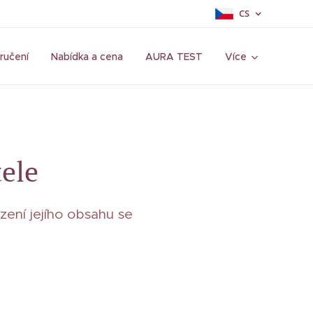
CS
ručení
Nabídka a cena
AURA TEST
Více
tele
ení jejího obsahu se