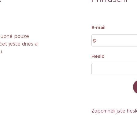
E-mail
stupné pouze
čet ještě dnes a
u.
Heslo
Zapomněli jste hesl