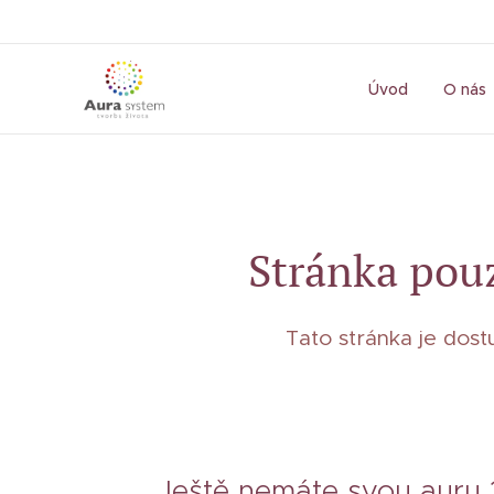
Úvod
O nás
Stránka pouz
Tato stránka je dos
Ještě nemáte svou auru 