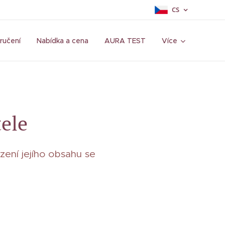
CS
ručení
Nabídka a cena
AURA TEST
Více
tele
ení jejího obsahu se