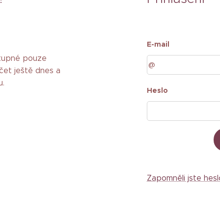
E-mail
stupné pouze
čet ještě dnes a
u.
Heslo
Zapomněli jste hesl