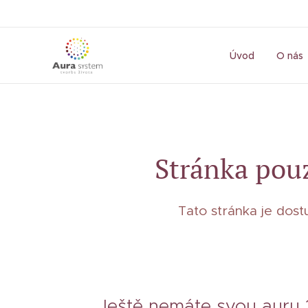
Úvod
O nás
Stránka pouz
Tato stránka je dos
Ještě nemáte svou auru 