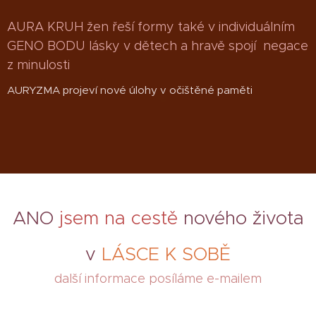
AURA KRUH žen řeší formy také v individuálním
GENO BODU lásky v dětech a hravě spojí negace
z minulosti
AURYZMA projeví nové úlohy v očištěné paměti
ANO
jsem na cestě
nového života
v
LÁSCE K SOBĚ
další informace posíláme e-mailem