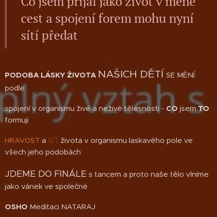
Co jsem přijal jako život v měně
cest a spojení forem mohu nyní
sítí předat
NAŠICH DĚTÍ
PODOBA LÁSKY ŽIVOTA
SE MĚNÍ
podle
spojení v organismu živé a neživé tělesnosti -
CO
jsem
TO
formuji
HRAVOST
a
SÍŤ
života v organismu laskavého pole ve
všech jeho podobách
JDEME DO FINÁLE
s tancem a proto naše tělo vlníme
jako vánek ve společné
OSHO
Meditaci NATARAJ