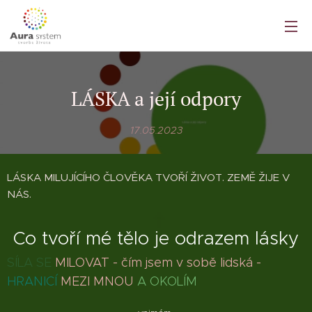
LÁSKA a její odpory
17.05.2023
LÁSKA MILUJÍCÍHO ČLOVĚKA TVOŘÍ ŽIVOT. ZEMĚ ŽIJE V
NÁS.
Co tvoří mé tělo je odrazem lásky
SÍLA SE
MILOVAT - čím jsem v sobě lidská -
HRANICÍ
MEZI MNOU
A OKOLÍM