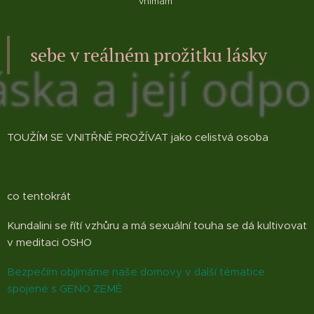
vnimám
sebe v reálném prožitku lásky
TOUŽÍM SE VNITŘNĚ PROŽÍVAT jako celistvá osoba
co tentokrát
Kundalini se řítí vzhůru a má sexuální touha se dá kultivovat
v meditaci OSHO
Bezpečím objímáme naše domovy v další tématice
spojené s GENO ZEMĚ