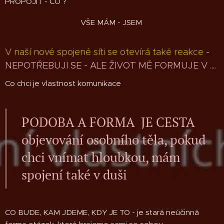
PROPOJIT - CO ?
VŠE MÁM - JSEM
V naší nové spojené síti se otevírá také reakce
-
NEPOTŘEBUJI SE - ALE ŽIVOT MĚ FORMUJE V ....
Co chci je vlastnost komunikace
PODOBA A FORMA JE CESTA
objevování osobního těla, pokud
chci vnímat hloubkou, mám
spojení také v duši
CO BUDE, KAM JDEME, KDY JE TO - je stará neúčinná