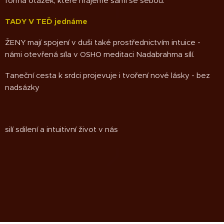
forma otázek, které hrajeme sami se sebou.
TADY V TEĎ jednáme
ŽENY mají spojení v duši také prostřednictvím intuice -
námi otevřená síla v OSHO meditaci Nadabrahma sílí.
Taneční cesta k srdci projevuje i tvoření nové lásky - bez
nadsázky
silí sdilení a intuitivní život v nás