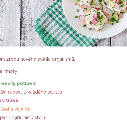
kem zrodu nového světla organismů.
íla hmoty
ivé síly potravin
mám radost z každého sousta
i v trávě
ek boha ve mně
patří k jídelnímu stolu