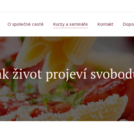
O společné cestě
Kurzy a semináře
Kontakt
Dopo
ak život projeví svobo
01.07.2017