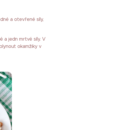
né a otevřené síly,
 a jedn mrtvé síly. V
 plynout okamžiky v