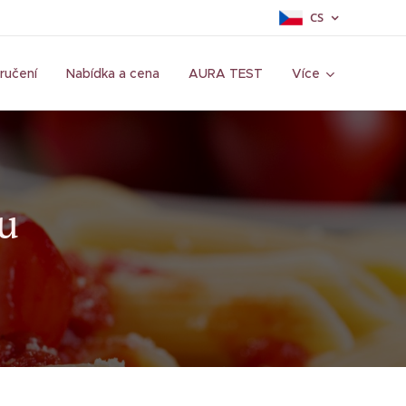
CS
ručení
Nabídka a cena
AURA TEST
Více
du