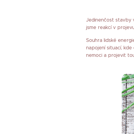
Jedinenčost stavby v
jsme reakcí v projevu
Souhra lidské energi
napojení situací, kd
nemoci a projevit t