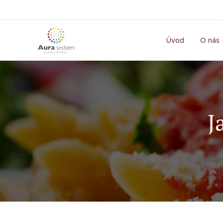
Úvod
O nás
J