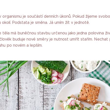
 organismu je součástí denních úkonů. Pokud žijeme svobod
 okolí. Podstata je směna. Já umím žít v jednotě.
e těla má buněčnou stavbu určenou jako jedna polovina živé
e člověk buduje nové směry je nutnost umřít stařím. Nechat
ouhu po novém a lepším.