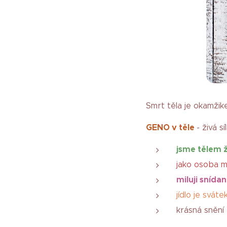
Smrt těla je okamži
GENO v těle
- živá s
jsme tělem ž
jako osoba 
miluji snídan
jídlo je svát
krásná snění 