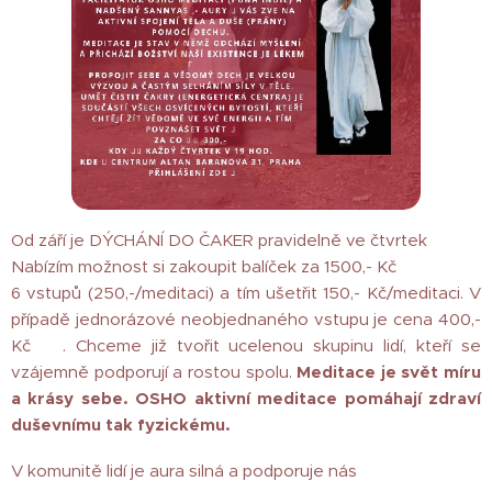
Od září je DÝCHÁNÍ DO ČAKER pravidelně ve čtvrtek 🤗
Nabízím možnost si zakoupit balíček za 1500,- Kč
6 vstupů (250,-/meditaci) a tím ušetřit 150,- Kč/meditaci. V
případě jednorázové neobjednaného vstupu je cena 400,-
Kč🤗. Chceme již tvořit ucelenou skupinu lidí, kteří se
vzájemně podporují a rostou spolu.
Meditace je svět míru
a krásy sebe. OSHO aktivní meditace pomáhají zdraví
duševnímu tak fyzickému.
V komunitě lidí je aura silná a podporuje nás