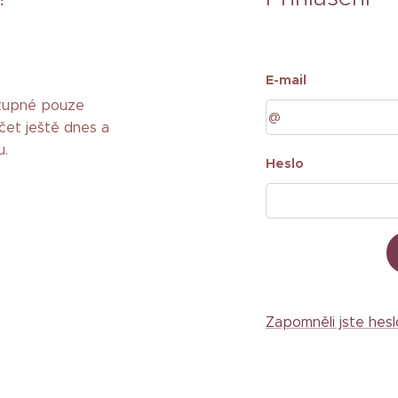
E-mail
stupné pouze
čet ještě dnes a
u.
Heslo
Zapomněli jste hesl