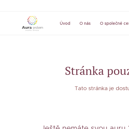
Úvod
O nás
O společné ce
Stránka pouz
Tato stránka je dos
Ještě nemáte svou auru 