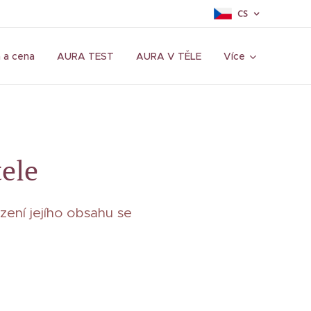
CS
 a cena
AURA TEST
AURA V TĚLE
Více
tele
ení jejího obsahu se