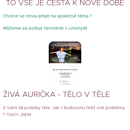
TO VŠE JE CESTA K NOVÉ DOBĚ
Chcete se mnou přejít na společné téma ?
Můžeme se potkat tentokrát v Litomyšli
ŽIVÁ AURIČKA - TĚLO V TĚLE
S Vámi žijí podoby těla. Jak v budoucnu řešit své problémy
? TADY JSEM